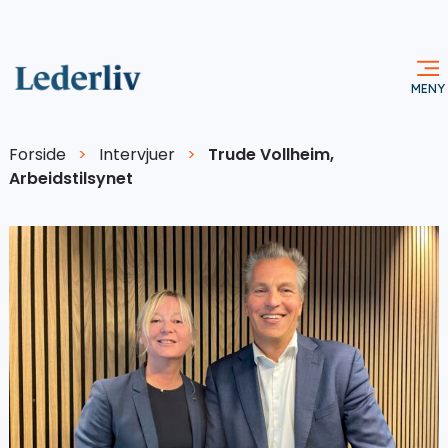
Forside
>
Intervjuer
>
Trude Vollheim,
Arbeidstilsynet