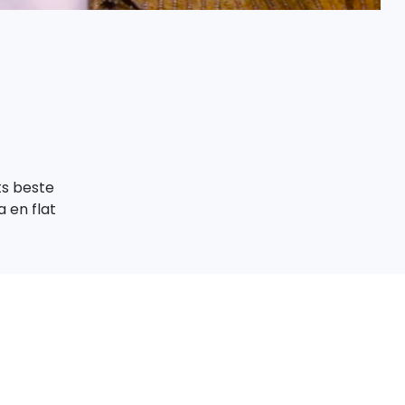
ts beste
a en flat