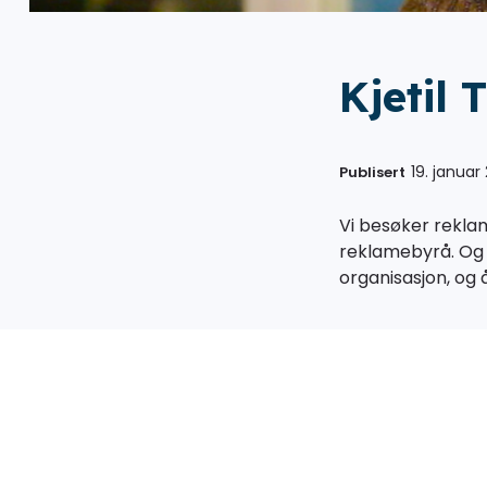
Kjetil 
19. januar
Publisert
Vi besøker reklam
reklamebyrå. Og v
organisasjon, og å 