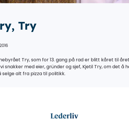
Try, Try
 2016
ebyrået Try, som for 13. gang på rad er blitt kåret til åre
i snakker med eier, gründer og sjef, Kjetil Try, om det å h
selge alt fra pizza til politikk.