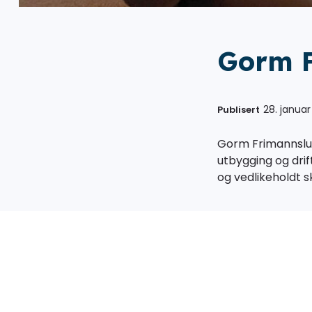
Gorm F
28. januar
Publisert
Gorm Frimannslun
utbygging og drif
og vedlikeholdt s