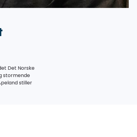
t
edet Det Norske
 og stormende
Apeland stiller