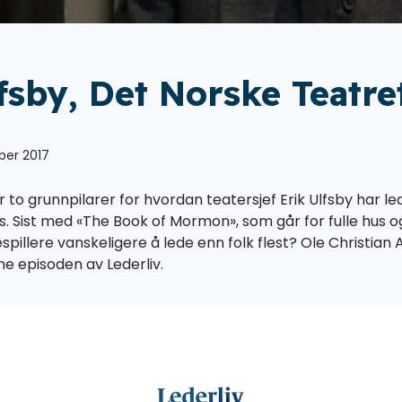
fsby, Det Norske Teatre
ber 2017
 er to grunnpilarer for hvordan teatersjef Erik Ulfsby har l
ss. Sist med «The Book of Mormon», som går for fulle hus
spillere vanskeligere å lede enn folk flest? Ole Christian 
e episoden av Lederliv.