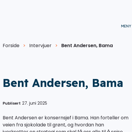
Forside
>
Intervjuer
>
Bent Andersen, Bama
Bent Andersen, Bama
27. juni 2025
Publisert
Bent Andersen er konsernsjef i Bama. Han forteller om
veien fra sjokolade til grønt, og hvordan han
iverksetter en strategi som skal få oss alle til å spise